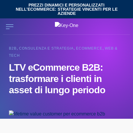
Salta
PREZZI DINAMICI E PERSONALIZZATI
NELL’ECOMMERCE: STRATEGIE VINCENTI PER LE
al
AZIENDE
contenuto
,
,
,
B2B
CONSULENZA E STRATEGIA
ECOMMERCE
WEB &
TECH
LTV eCommerce B2B:
trasformare i clienti in
asset di lungo periodo