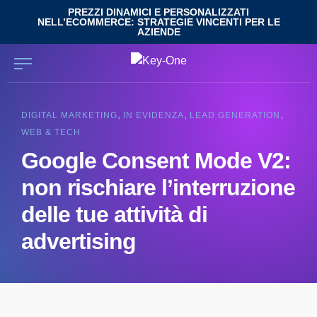
Salta
PREZZI DINAMICI E PERSONALIZZATI
NELL’ECOMMERCE: STRATEGIE VINCENTI PER LE
al
AZIENDE
contenuto
,
,
,
DIGITAL MARKETING
IN EVIDENZA
LEAD GENERATION
WEB & TECH
Google Consent Mode V2:
non rischiare l’interruzione
delle tue attività di
advertising