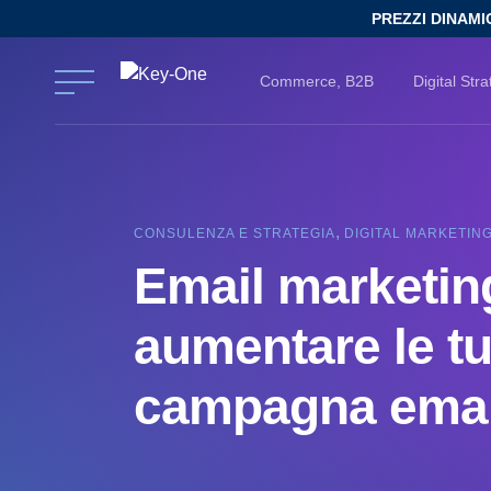
Salta
PREZZI DINAMI
al
contenuto
Commerce, B2B
Digital Stra
,
CONSULENZA E STRATEGIA
DIGITAL MARKETIN
Email marketin
aumentare le t
campagna email