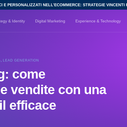
CI E PERSONALIZZATI NELL’ECOMMERCE: STRATEGIE VINCENTI 
tegy & Identity
Digital Marketing
Experience & Technology
,
G
LEAD GENERATION
g: come
ue vendite con una
 efficace