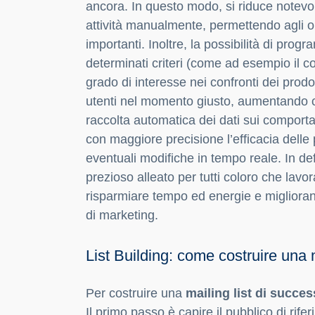
ancora. In questo modo, si riduce notev
attività manualmente, permettendo agli ope
importanti. Inoltre, la possibilità di prog
determinati criteri (come ad esempio il co
grado di interesse nei confronti dei prodot
utenti nel momento giusto, aumentando cos
raccolta automatica dei dati sui comportam
con maggiore precisione l’efficacia dell
eventuali modifiche in tempo reale. In def
prezioso alleato per tutti coloro che lav
risparmiare tempo ed energie e migliorand
di marketing.
List Building: come costruire una 
Per costruire una
mailing list di succe
Il primo passo è capire il pubblico di rifer