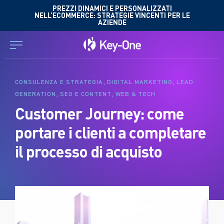
Salta
PREZZI DINAMICI E PERSONALIZZATI
NELL’ECOMMERCE: STRATEGIE VINCENTI PER LE
al
AZIENDE
contenuto
,
,
CONSULENZA E STRATEGIA
DIGITAL MARKETING
LEAD
,
,
GENERATION
SEO E CONTENT
WEB & TECH
Customer Journey: come
portare i clienti a completare
il processo di acquisto