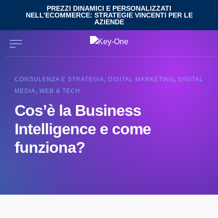
Salta
PREZZI DINAMICI E PERSONALIZZATI
NELL’ECOMMERCE: STRATEGIE VINCENTI PER LE
al
AZIENDE
contenuto
,
,
CONSULENZA E STRATEGIA
DIGITAL MARKETING
DIGITAL
,
MEDIA
WEB & TECH
Cos’è la Business
Intelligence e come
funziona?