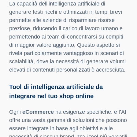
occupiamo di aiutare i nostri clienti a ottenere il
massimo dai motori di ricerca, integrando l’AI
nelle loro
strategie di posizionamento
per
assicurare visibilità e autorevolezza.
AI per la SEO delle schede prodotto per
ecommerce scalabili
L’
AI generativa
sta rivoluzionando la
creazione
e l’ottimizzazione delle schede prodotto
,
rendendole più efficaci sia per i clienti sia per i
motori di ricerca. Grazie all’analisi avanzata di
contenuti, l’AI generativa può creare descrizioni
dettagliate e persuasive, arricchite con parole
chiave strategiche e coerenti con l’intento di
ricerca degli utenti. Questo approccio non solo
riduce il tempo necessario per produrre