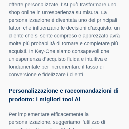
un’opzione: è una necessità. Noi di
Key-One
crediamo fermamente che l’AI rappresenti il
presente e il futuro
delle piattaforme di vendita
online, portando un livello di efficienza e
personalizzazione che solo pochi anni fa
sembrava impensabile. L’intelligenza artificiale
può analizzare enormi quantità di dati e
trasformarli in insight concreti, in tempo reale,
permettendo alle aziende di rispondere con
rapidità e precisione alle esigenze dei clienti.
La domanda da porsi non è più se
integrare l’AI, ma come farlo al meglio per
potenziare il proprio shop online e
migliorare l’esperienza d’acquisto.
Come l’intelligenza artificiale migliora