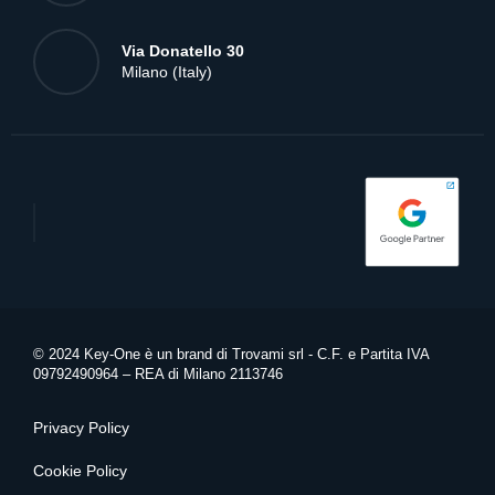
Guarda anche
SCOPRI TUTTE LE NEWS
Hai in mente un
progetto
?
Parliamone!
Contattaci