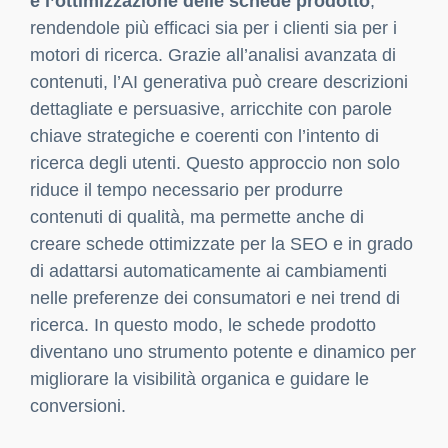
SEO per eCommerce: come l’AI può
migliorare il posizionamento
Ottimizzare il proprio eCommerce per i
motori di ricerca
è fondamentale per acquisire
visibilità e attirare nuovi clienti. Grazie all’AI, le
aziende possono migliorare le loro strategie
SEO con maggiore precisione ed efficacia.
Strumenti come
BrightEdge
e
MarketMuse
utilizzano l’AI per analizzare i dati e identificare
le migliori parole chiave, creare contenuti di
valore e monitorare i risultati. Grazie all’analisi di
intenti e alla valutazione del comportamento
degli utenti, è possibile sviluppare strategie SEO
che si adattano costantemente ai cambiamenti
degli algoritmi di ricerca. Noi di Key-One ci