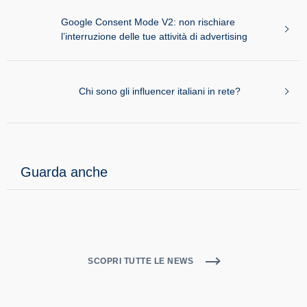
Ecommerce
In Evidenza
Intelligenza Artificiale Generativa
Lead Generation
Non categorizzato
Seo e Content
Social Media Marketing
Web & Tech
Web Accessibile
News popolari