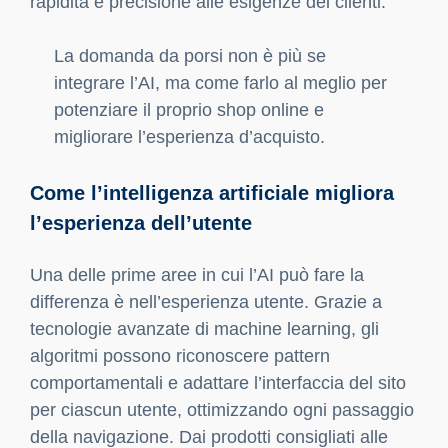
migliorare il posizionamento
AI per la SEO delle schede prodotto per
ecommerce scalabili
Tool di intelligenza artificiale da integrare nel
tuo shop online
Consigli per integrare l’AI in modo efficace nel
tuo eCommerce
Contattaci per una consulenza personalizzata
sull’AI per il tuo eCommerce
Perché l’AI è fondamentale per
l’eCommerce moderno
In un mercato digitale sempre più competitivo,
sfruttare l’i
ntelligenza artificiale (AI) per
ottimizzare il proprio eCommerce
non è solo