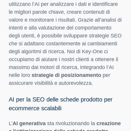
rivoluzionare la gestione del magazzino e la
logistica. Grazie a sistemi di automazione
avanzati come
Locus Robotics
e
6 River
Systems
, è possibile ottimizzare i processi di
picking e packing, riducendo al minimo gli errori
e migliorando l’efficienza. La gestione
intelligente dell’inventario consente di avere
sempre una visione aggiornata delle scorte,
evitando stock-out e overstock. In Key-One,
consigliamo ai nostri clienti di integrare questi
sistemi per garantire consegne rapide e senza
intoppi, migliorando la soddisfazione del cliente
e ottimizzando i costi operativi. L’automazione
logistica supportata dall’AI non solo aumenta la
produttività, ma consente anche di rispondere
rapidamente alle fluttuazioni della domanda.