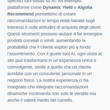
l’esperienza dell’utente
Una delle prime aree in cui l’AI può fare la
differenza è nell’esperienza utente. Grazie a
tecnologie avanzate di machine learning, gli
algoritmi possono riconoscere pattern
comportamentali e adattare l’interfaccia del sito
per ciascun utente, ottimizzando ogni passaggio
della navigazione. Dai prodotti consigliati alle
offerte personalizzate, l’AI può trasformare uno
shop online in un’esperienza su misura. La
personalizzazione è diventata uno dei principali
fattori che influenzano le decisioni d’acquisto: un
cliente che si sente compreso e apprezzato avrà
molte più probabilità di tornare e completare più
acquisti. In Key-One siamo consapevoli che