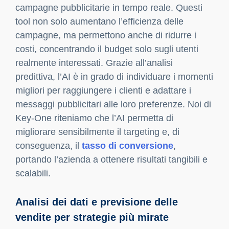
perché consigliamo l’utilizzo di
chatbot basati
su AI
, come
LivePerson,
Tiledesk
o
Zendesk
AI
. Questi strumenti offrono una risposta
automatizzata 24/7, garantendo supporto
immediato e risposte tempestive alle domande
più frequenti. Non solo i chatbot riducono i tempi
di attesa, ma migliorano anche la qualità del
servizio, rendendo l’esperienza d’acquisto fluida
e senza interruzioni. Da Key-One abbiamo visto
come i chatbot migliorino la percezione del
servizio, aumentando la soddisfazione e la
fidelizzazione dei clienti.
Per le questioni più
complesse, i chatbot possono indirizzare il
cliente a un operatore umano, assicurando che
nessuna richiesta venga trascurata.
Ottimizzazione delle campagne