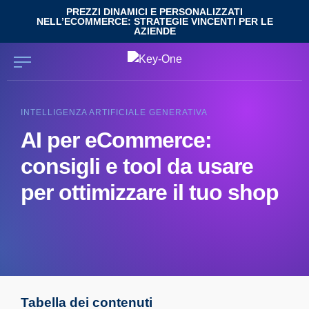
Salta
PREZZI DINAMICI E PERSONALIZZATI
NELL’ECOMMERCE: STRATEGIE VINCENTI PER LE
al
AZIENDE
contenuto
INTELLIGENZA ARTIFICIALE GENERATIVA
AI per eCommerce:
consigli e tool da usare
per ottimizzare il tuo shop
Tabella dei contenuti