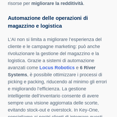
messaggi pubblicitari alle loro preferenze. Noi di
Key-One riteniamo che l’AI permetta di
migliorare sensibilmente il targeting e, di
conseguenza, il
tasso di conversione
,
portando l’azienda a ottenere risultati tangibili e
scalabili.
Analisi dei dati e previsione delle
vendite per strategie più mirate
Una delle principali potenzialità dell’AI è la
capacità di analizzare e interpretare dati in
tempo reale. Piattaforme come
Tableau
e
BigML
aiutano a trasformare i dati grezzi in
informazioni preziose, individuando tendenze,
preferenze e comportamenti d’acquisto. Grazie
all’analisi predittiva, è possibile identificare i