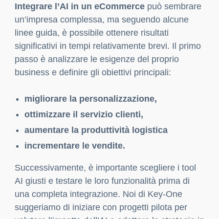
elevati di contenuti personalizzati è accresciuta.
Tool di intelligenza artificiale da
integrare nel tuo shop online
Ogni
eCommerce
ha esigenze specifiche, e l’AI
offre una vasta gamma di soluzioni che possono
essere integrate in base agli obiettivi e alle
necessità di ciascun brand. Tra i tool più versatili
per gli eCommerce segnaliamo
Shopify’s Kit
,
un assistente virtuale che automatizza
campagne di marketing e invia suggerimenti di
contenuti, e
Slyce Visual Search
, un tool che
permette ai clienti di cercare prodotti caricando
immagini, migliorando la precisione della ricerca
e ottimizzando l’esperienza utente. In Key-One,