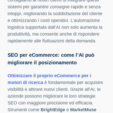
periodi di picco e anticipare le richieste dei
clienti, adeguando l’offerta in base alle esigenze.
In
Key-One
, crediamo che i
dati siano una
risorsa preziosa
e l’AI è il mezzo più efficace
per sfruttarla al massimo, sviluppando strategie
personalizzate e basate su previsioni accurate.
In un eCommerce, saper prevedere l’andamento
delle vendite significa essere sempre un passo
avanti rispetto alla concorrenza e ottimizzare le
risorse per
migliorare la redditività
.
Automazione delle operazioni di
magazzino e logistica
L’AI non si limita a migliorare l’esperienza del
cliente e le campagne marketing: può anche