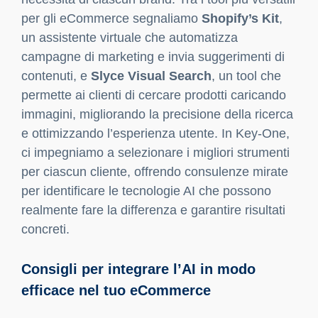
contenuti di qualità, ma permette anche di
creare schede ottimizzate per la SEO e in grado
di adattarsi automaticamente ai cambiamenti
nelle preferenze dei consumatori e nei trend di
ricerca. In questo modo, le schede prodotto
diventano uno strumento potente e dinamico per
migliorare la visibilità organica e guidare le
conversioni.
La capacità dell’intelligenza artificiale di
generare testi ricchi e ottimizzati in tempi brevi
permette alle aziende di risparmiare risorse
preziose, riducendo il carico di lavoro umano e
permettendo ai team di concentrarsi su compiti
di maggior valore aggiunto. Questo aspetto si
rivela particolarmente vantaggioso in scenari di
scalabilità, dove la necessità di generare volumi