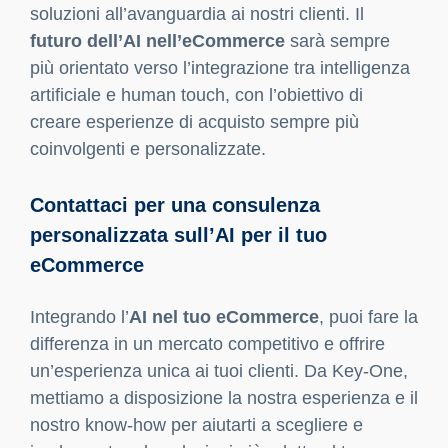
migliorare la personalizzazione,
ottimizzare il servizio clienti,
aumentare la produttività logistica
incrementare le vendite.
Successivamente, è importante scegliere i tool
AI giusti e testare le loro funzionalità prima di
una completa integrazione. Noi di Key-One
suggeriamo di iniziare con progetti pilota per
valutare l’impatto dell’AI e adattare la strategia in
base ai risultati ottenuti. In questo modo, è
possibile monitorare i progressi, ottimizzare le
performance e raggiungere il massimo
potenziale per ogni area del business.
Il mondo dell’A
I e dell’eCommerce
è in
continua evoluzione, e molte delle innovazioni