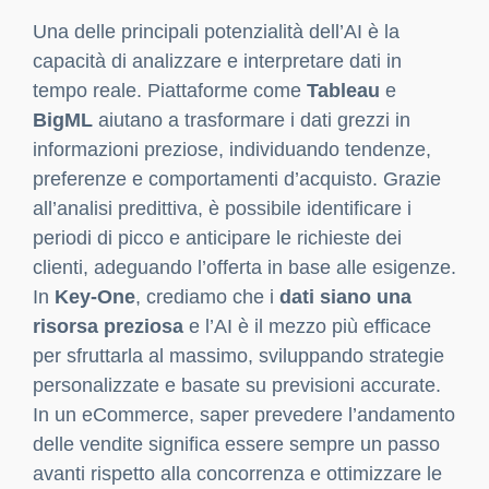
marketing con l’AI
Le campagne marketing sono il cuore pulsante
di ogni strategia eCommerce. Tuttavia, per
massimizzare il ritorno sull’investimento (ROI), è
essenziale sfruttare l’AI. Strumenti come
Google Marketing Platform
e
Adext AI
utilizzano algoritmi avanzati per segmentare il
pubblico, ottimizzare i contenuti e adattare le
campagne pubblicitarie in tempo reale. Questi
tool non solo aumentano l’efficienza delle
campagne, ma permettono anche di ridurre i
costi, concentrando il budget solo sugli utenti
realmente interessati. Grazie all’analisi
predittiva, l’AI è in grado di individuare i momenti
migliori per raggiungere i clienti e adattare i