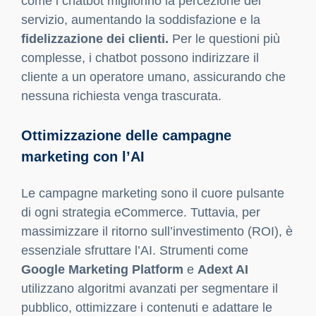
l’assortimento. Con il giusto tool AI, ogni visita al
sito può trasformarsi in un’esperienza unica e
coinvolgente, simile a quella che un cliente
avrebbe con un consulente personale in un
negozio fisico. La nostra esperienza ci ha
insegnato che integrare raccomandazioni
dinamiche incrementa non solo le vendite ma
anche il valore medio del carrello.
Chatbot AI e assistenza clienti
automatizzata
L’assistenza clienti è un pilastro fondamentale
per ogni eCommerce. Tuttavia, gestire le
richieste in tempo reale, specialmente durante i
picchi stagionali, può diventare una sfida. Ecco