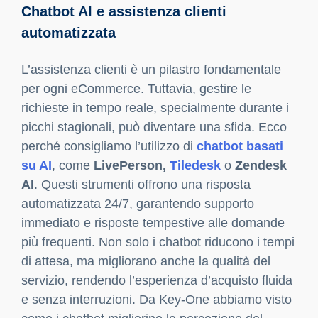
un’esperienza d’acquisto fluida e intuitiva è
fondamentale per incrementare il tasso di
conversione e fidelizzare i clienti.
Personalizzazione e raccomandazioni di
prodotto: i migliori tool AI
Per implementare efficacemente la
personalizzazione, suggeriamo l’utilizzo di
specifici tool basati su AI. Ad esempio,
piattaforme come
Dynamic Yield
e
Algolia
Recommend
permettono di creare
raccomandazioni in tempo reale basate sugli
interessi e sulle abitudini di acquisto degli utenti.
Questi strumenti possono aiutare a far emergere
prodotti correlati o simili, aumentando la
probabilità che il cliente esplori più a fondo