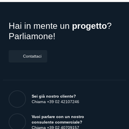
WCAG – accessibilità Web: cos’è, perché è
obbligatoria e cosa fare per adeguarsi
Best Global Brands: classifica dei 100 top
brands che hanno il “maggior valore” al mondo
secondo Interbrand
Quali sono i 4 livelli di intelligenza artificiale
Google Consent Mode V2: non rischiare
l’interruzione delle tue attività di advertising
Chi sono gli influencer italiani in rete?