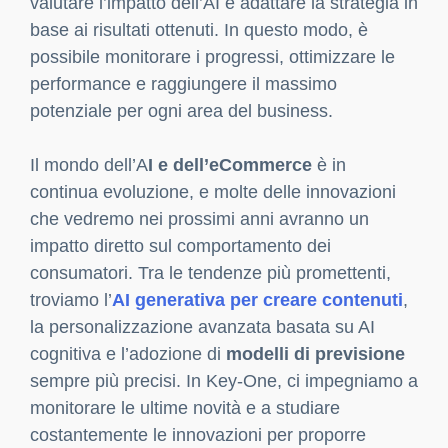
ci impegniamo a selezionare i migliori strumenti
per ciascun cliente, offrendo consulenze mirate
per identificare le tecnologie AI che possono
realmente fare la differenza e garantire risultati
concreti.
Consigli per integrare l’AI in modo
efficace nel tuo eCommerce
Integrare l’AI in un eCommerce
può sembrare
un’impresa complessa, ma seguendo alcune
linee guida, è possibile ottenere risultati
significativi in tempi relativamente brevi. Il primo
passo è analizzare le esigenze del proprio
business e definire gli obiettivi principali: