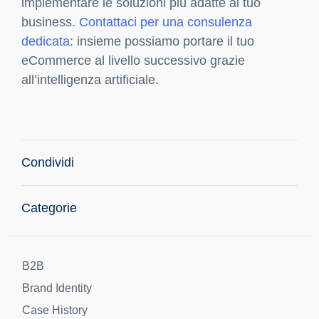
che vedremo nei prossimi anni avranno un
impatto diretto sul comportamento dei
consumatori. Tra le tendenze più promettenti,
troviamo l’
AI generativa per creare contenuti
,
la personalizzazione avanzata basata su AI
cognitiva e l’adozione di
modelli di previsione
sempre più precisi. In Key-One, ci impegniamo a
monitorare le ultime novità e a studiare
costantemente le innovazioni per proporre
soluzioni all’avanguardia ai nostri clienti. Il
futuro dell’AI nell’eCommerce
sarà sempre
più orientato verso l’integrazione tra intelligenza
artificiale e human touch, con l’obiettivo di
creare esperienze di acquisto sempre più
coinvolgenti e personalizzate.