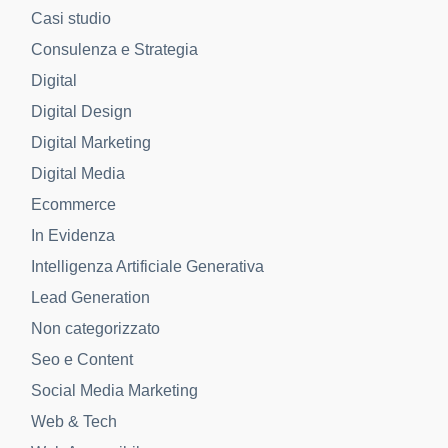
Contattaci per una consulenza
personalizzata sull’AI per il tuo
eCommerce
Integrando l’
AI nel tuo eCommerce
, puoi fare la
differenza in un mercato competitivo e offrire
un’esperienza unica ai tuoi clienti. Da Key-One,
mettiamo a disposizione la nostra esperienza e il
nostro know-how per aiutarti a scegliere e
implementare le soluzioni più adatte al tuo
business.
Contattaci per una consulenza
dedicata
: insieme possiamo portare il tuo
eCommerce al livello successivo grazie
all’intelligenza artificiale.