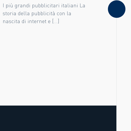
I più grandi pubblicitari italiani La
storia della pubblicità con la
nascita di internet e […]