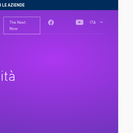
R LE AZIENDE
The Next
ITA
Now
ità