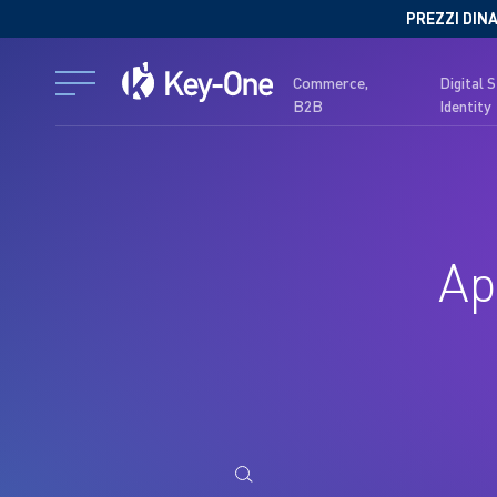
Salta
PREZZI DINA
al
contenuto
Commerce,
Digital 
B2B
Identity
Ap
Ricerca
per: