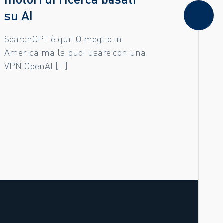
su AI
SearchGPT è qui! O meglio in
America ma la puoi usare con una
VPN OpenAI […]