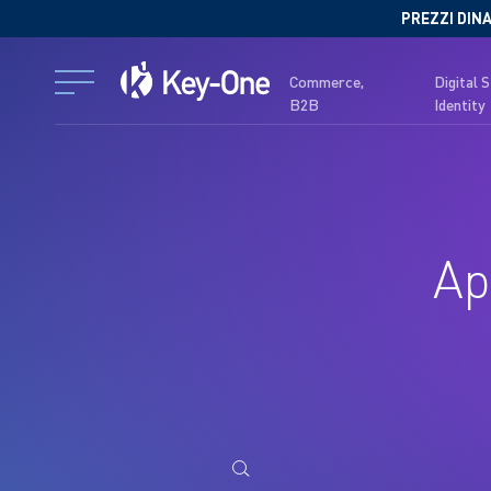
Salta
PREZZI DINA
al
contenuto
Commerce,
Digital 
B2B
Identity
Ap
Ricerca
per: