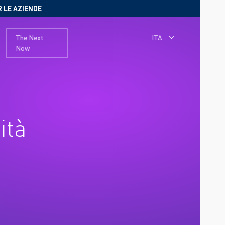
R LE AZIENDE
The Next
ITA
Now
ità